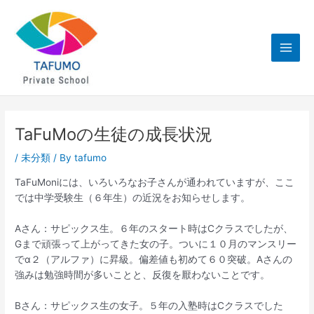
内
Main
容
Men
を
ス
キ
ッ
プ
TaFuMoの生徒の成長状況
/
未分類
/ By
tafumo
TaFuMoniには、いろいろなお子さんが通われていますが、ここ
では中学受験生（６年生）の近況をお知らせします。
Aさん：サピックス生。６年のスタート時はCクラスでしたが、
Gまで頑張って上がってきた女の子。ついに１０月のマンスリー
でα２（アルファ）に昇級。偏差値も初めて６０突破。Aさんの
強みは勉強時間が多いことと、反復を厭わないことです。
Bさん：サピックス生の女子。５年の入塾時はCクラスでした