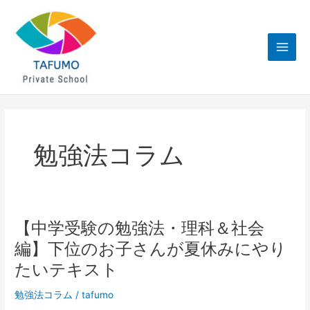
内
Main
容
Men
を
ス
キ
ッ
プ
勉強法コラム
【中学受験の勉強法・理科＆社会
【中
学
編】下位のお子さんが夏休みにやり
受
たいテキスト
験
の
勉強法コラム
/
tafumo
勉