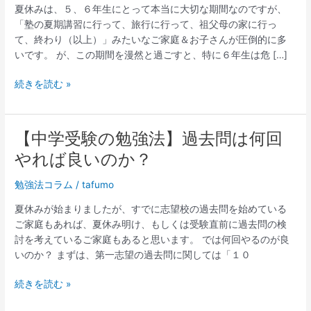
強
夏休みは、５、６年生にとって本当に大切な期間なのですが、
法・
「塾の夏期講習に行って、旅行に行って、祖父母の家に行っ
理
て、終わり（以上）」みたいなご家庭＆お子さんが圧倒的に多
科
いです。 が、この期間を漫然と過ごすと、特に６年生は危 […]
＆
社
続きを読む »
会
編】
下
【中学受験の勉強法】過去問は何回
【中
位
学
やれば良いのか？
の
受
お
験
勉強法コラム
/
tafumo
子
の
さ
夏休みが始まりましたが、すでに志望校の過去問を始めている
勉
ん
ご家庭もあれば、夏休み明け、もしくは受験直前に過去問の検
強
が
討を考えているご家庭もあると思います。 では何回やるのが良
法】
夏
いのか？ まずは、第一志望の過去問に関しては「１０
過
休
去
み
続きを読む »
問
に
は