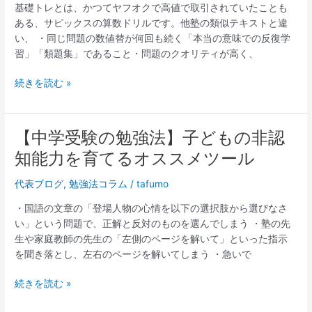
強
基礎トレとは、かつてヤフオクで高値で取引されていたことも
法・
ある、サピックスの算数ドリルです。他塾の類似テキストと違
サ
い、 ・同じ問題の数値替が何回も続く「本当の意味での反復学
ピ
習」「類題集」であること・問題のクオリティが高く、
ッ
ク
続きを読む »
ス
ネ
タ】
【中学受験の勉強法】子どもの非認
【中
ど
学
知能力を育てるオススメツール
の
受
子
験
代表ブログ
,
勉強法コラム
/
tafumo
も
の
一
・国語の文章の「登場人物の心情を以下の選択肢から選びなさ
勉
度
い」という問題で、正解と反対のものを選んでしまう ・塾の先
強
は
生や家庭教師の先生の「左側のページを解いて」といった指示
法】
挫
を聞き落とし、左右のページを解いてしまう ・急いで
子
折
ど
す
続きを読む »
も
る？
の
算