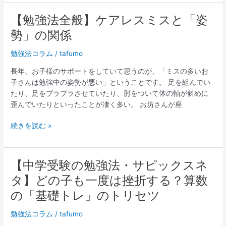
や
何
り
回
【勉強法全般】ケアレスミスと「姿
【勉
た
や
強
勢」の関係
い
れ
法
テ
ば
全
勉強法コラム
/
tafumo
キ
良
般】
ス
長年、お子様のサポートをしていて思うのが、「ミスの多いお
い
ケ
ト
子さんは勉強中の姿勢が悪い」ということです。 足を組んでい
の
ア
たり、足をブラブラさせていたり、肘をついて体の軸が斜めに
か？
レ
歪んでいたりといったことが凄く多い。 お坊さんが座
ス
ミ
続きを読む »
ス
と
「姿
勢」
【中学受験の勉強法・サピックスネ
【中
の
学
タ】どの子も一度は挫折する？算数
関
受
の「基礎トレ」のトリセツ
係
験
の
勉強法コラム
/
tafumo
勉