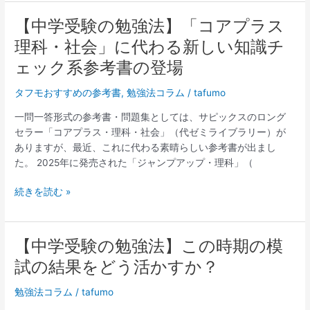
非
数
認
【中学受験の勉強法】「コアプラス
【中
の
知
学
理科・社会」に代わる新しい知識チ
「基
能
受
礎
ェック系参考書の登場
力
験
ト
を
の
レ」
タフモおすすめの参考書
,
勉強法コラム
/
tafumo
育
勉
の
て
強
一問一答形式の参考書・問題集としては、サピックスのロング
ト
る
法】
セラー「コアプラス・理科・社会」（代ゼミライブラリー）が
リ
オ
「コ
ありますが、最近、これに代わる素晴らしい参考書が出まし
セ
ス
ア
た。 2025年に発売された「ジャンプアップ・理科」（
ツ
ス
プ
メ
ラ
続きを読む »
ツ
ス
ー
理
ル
科・
【中学受験の勉強法】この時期の模
【中
社
学
試の結果をどう活かすか？
会」
受
に
験
勉強法コラム
/
tafumo
代
の