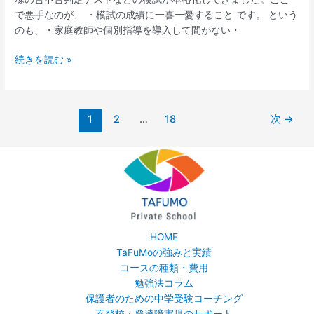
が
親
で悪手なのが、 ・模試の成績に一喜一憂すること です。 という
夏
は
のも、・家庭教師や個別指導を導入して間がない・
休
い
み
つ
続きを読む »
に
模
や
試
る
で
べ
一
1
2
…
18
次
→
き
喜
こ
一
と
憂
す
べ
き
か？
HOME
TaFuMoの強みと実績
コースの種類・費用
勉強法コラム
保護者のための中学受験コーチング