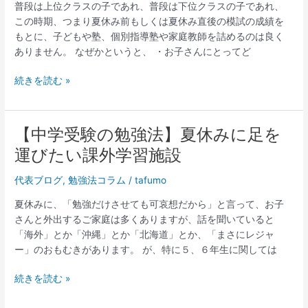
わ
普段は上位クラスの子であれ、普段は下位クラスの子であれ、
勉
る
この時期、つまり夏休み前もしくは夏休み直後の模試の成績を
強
新
もとに、子どもや塾、個別指導塾や家庭教師を詰めるのは良く
法】
し
ありません。 なぜかというと、 ・お子さんにとってど
こ
い
の
知
続きを読む »
時
識
期
チ
の
ェ
模
【中学受験の勉強法】夏休みに足を
【中
ッ
試
学
運びたい課外学習施設
ク
の
受
系
結
験
代表ブログ
,
勉強法コラム
/
tafumo
参
果
の
考
夏休みに、「勉強だけさせても可哀想だから」と言って、お子
を
勉
書
さんと外出するご家庭は多くありますが、話を聞いていると
ど
強
の
「海外」とか「沖縄」とか「北海道」とか、「まさにレジャ
う
法】
登
ー」のおもむきがあります。 が、特に５、６年生に関しては
活
夏
場
か
休
続きを読む »
す
み
か？
に