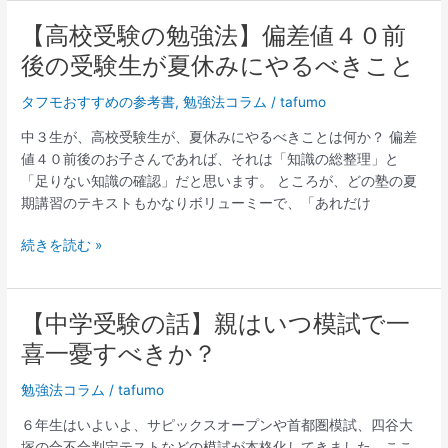
足
を
【高校受験の勉強法】偏差値４０前
【高
運
校
後の受験生が夏休みにやるべきこと
び
受
た
験
タフモおすすめの参考書
,
勉強法コラム
/
tafumo
い
の
中３生が、高校受験生が、夏休みにやるべきことは何か？ 偏差
課
勉
値４０前後のお子さんであれば、それは「知識の総整理」と
外
強
「足りない知識の確認」だと思います。 ところが、どの塾の夏
学
法】
期講習のテキストもかなりボリューミーで、「あれだけ
習
偏
施
差
続きを読む »
設
値
４
０
前
【中学受験の話】親はいつ模試で一
【中
後
学
喜一憂すべきか？
の
受
受
験
勉強法コラム
/
tafumo
験
の
６年生はいよいよ、サピックスオープンや首都圏模試、四谷大
生
話】
塚の合不合判定テストなどの模試が本格化してきました。ここ