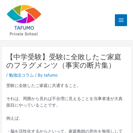
内
Main
容
Men
を
ス
キ
ッ
プ
【中学受験】受験に全敗したご家庭
のフラグメンツ（事実の断片集）
/
勉強法コラム
/ By
tafumo
受験に全敗したご家庭に共通すること。
それは、周囲から見れば不合理に見えることを当事者達が大真
面目にやっていることです。
例えば、
・脳を活性化するからといって、家庭教師の意向を無視しして