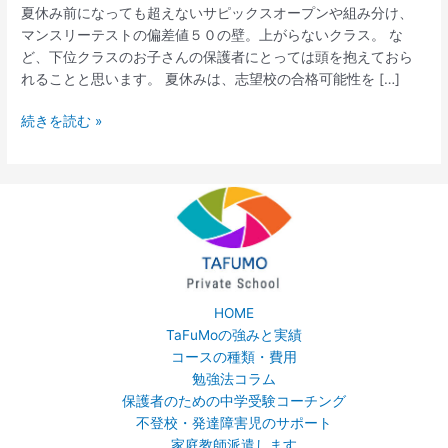
ッ
夏休み前になっても超えないサピックスオープンや組み分け、
ク
マンスリーテストの偏差値５０の壁。上がらないクラス。 な
ス
ど、下位クラスのお子さんの保護者にとっては頭を抱えておら
ネ
れることと思います。 夏休みは、志望校の合格可能性を […]
タ】
い
続きを読む »
よ
い
よ
夏
休
み
突
入・
HOME
下
TaFuMoの強みと実績
位
コースの種類・費用
ク
勉強法コラム
ラ
保護者のための中学受験コーチング
ス
不登校・発達障害児のサポート
の
家庭教師派遣します