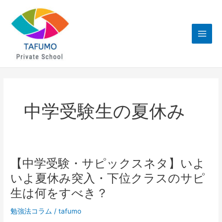
内
Main
容
Men
を
ス
キ
ッ
プ
中学受験生の夏休み
【中学受験・サピックスネタ】いよ
【中
学
いよ夏休み突入・下位クラスのサピ
受
生は何をすべき？
験・
サ
勉強法コラム
/
tafumo
ピ