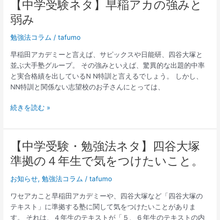
す
ア
【中学受験ネタ】早稲アカの強みと
【中
る？
カ
学
弱み
の
受
併
験
勉強法コラム
/
tafumo
用
ネ
早稲田アカデミーと言えば、サピックスや日能研、四谷大塚と
と
タ】
並ぶ大手塾グループ。 その強みといえば、驚異的な出題的中率
い
早
と実合格績を出しているN N特訓と言えるでしょう。 しかし、
う
稲
NN特訓と関係ない志望校のお子さんにとっては、
時
ア
代
カ
続きを読む »
の
強
み
と
【中学受験・勉強法ネタ】四谷大塚
【中
弱
学
準拠の４年生で気をつけたいこと。
み
受
験・
お知らせ
,
勉強法コラム
/
tafumo
勉
ワセアカこと早稲田アカデミーや、四谷大塚など「四谷大塚の
強
テキスト」に準拠する塾に関して気をつけたいことがありま
法
す。 それは、４年生のテキストが「５、６年生のテキストの内
ネ