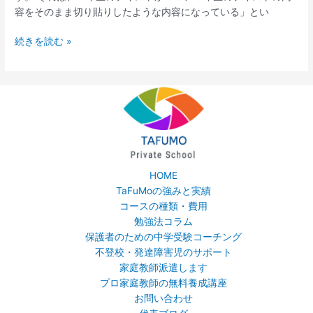
容をそのまま切り貼りしたような内容になっている」とい
タ】
四
続きを読む »
谷
大
塚
準
拠
の
４
年
生
HOME
で
TaFuMoの強みと実績
気
コースの種類・費用
を
勉強法コラム
つ
保護者のための中学受験コーチング
け
不登校・発達障害児のサポート
た
家庭教師派遣します
い
プロ家庭教師の無料養成講座
こ
お問い合わせ
と。