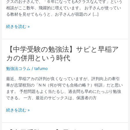
クスのお子さんで、「６年になってもAクラスなんです」という
強
相談がここ数年、飛躍的に増えています。 お子さんが使ってい
法】
る教材を見せてもらうと、お子さんが宿題のメ […]
サ
ピ
続きを読む »
で
ダ
メ
な
【中学受験の勉強法】サピと早稲ア
【中
子
学
カの併用という時代
は
受
早
験
勉強法コラム
/
tafumo
稲
の
最近、早稲アカの評判が良くなっていますが、評判向上の牽引
ア
勉
車が志望校別の「N N（何が何でも合格の略？）特訓」だと思い
カ
強
ます。 予想問題もよく当たるし、過去問も早めにたっぷり勉強
に
法】
できる。 一方、最近のサピックスは、保護者の方
移
サ
れ
ピ
続きを読む »
ば
と
解
早
決
稲