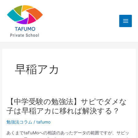
内
Main
容
Men
を
ス
キ
ッ
プ
早稲アカ
【中学受験の勉強法】サピでダメな
【中
学
子は早稲アカに移れば解決する？
受
験
勉強法コラム
/
tafumo
の
あくまでtaFuMoへの相談のあったデータの範囲ですが、サピッ
勉