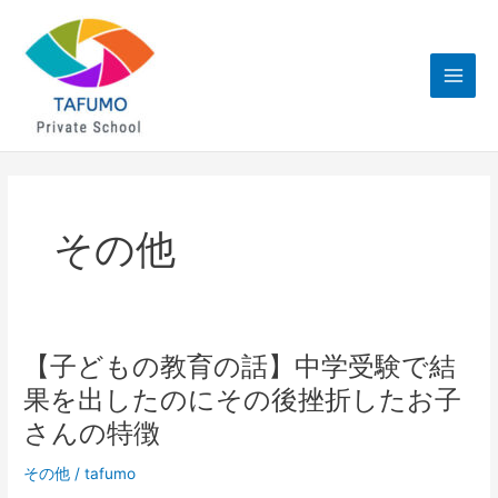
内
Main
容
Men
を
ス
キ
ッ
プ
その他
【子どもの教育の話】中学受験で結
【子
ど
果を出したのにその後挫折したお子
も
さんの特徴
の
教
その他
/
tafumo
育