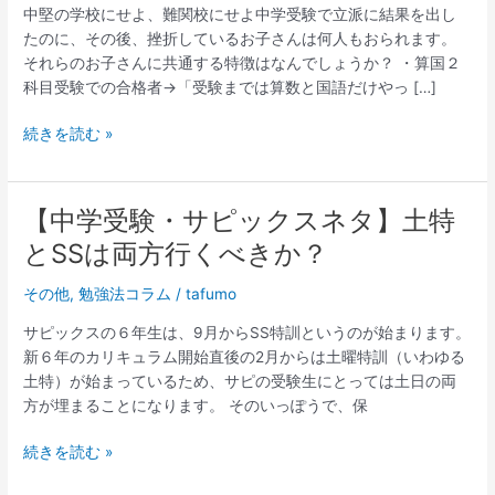
の
中堅の学校にせよ、難関校にせよ中学受験で立派に結果を出し
話】
たのに、その後、挫折しているお子さんは何人もおられます。
中
それらのお子さんに共通する特徴はなんでしょうか？ ・算国２
学
科目受験での合格者→「受験までは算数と国語だけやっ […]
受
験
続きを読む »
で
結
果
【中学受験・サピックスネタ】土特
【中
を
学
とSSは両方行くべきか？
出
受
し
験・
その他
,
勉強法コラム
/
tafumo
た
サ
の
サピックスの６年生は、9月からSS特訓というのが始まります。
ピ
に
新６年のカリキュラム開始直後の2月からは土曜特訓（いわゆる
ッ
そ
土特）が始まっているため、サピの受験生にとっては土日の両
ク
の
方が埋まることになります。 そのいっぽうで、保
ス
後
ネ
挫
続きを読む »
タ】
折
土