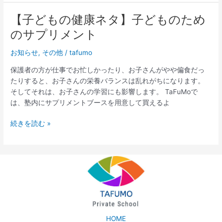
し
特
た
と
【子どもの健康ネタ】子どものため
【子
お
SS
ど
のサプリメント
子
は
も
さ
両
の
お知らせ
,
その他
/
tafumo
ん
方
健
の
保護者の方が仕事でお忙しかったり、お子さんがやや偏食だっ
行
康
特
たりすると、お子さんの栄養バランスは乱れがちになります。
く
ネ
徴
そしてそれは、お子さんの学習にも影響します。 TaFuMoで
べ
タ】
は、塾内にサプリメントブースを用意して買えるよ
き
子
か？
ど
続きを読む »
も
の
た
め
の
サ
プ
リ
メ
HOME