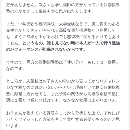
方がありません。気さくな学生講師の方がやっている個別指導
塾の方がかえって生徒もやる気が出たりします。
また、中学受験や難関高校・大学受験などで、腕に覚えのある
先生方がたくさんがおられる高級な個別指導塾だけ利用して
も、すぐに成績が上がるわけでも志望校に受かるわけでもあり
ません。
というもの、誰も見てない時の本人が一人で行う勉強
のパフォーマンスが担保されないからです。
ですので、両方の個別指導塾は「使い分け」もしくは「併用」
なのです。
ところが、志望校はお子さんの学力から言ってかなりチャレン
ジな学校なのに月謝が安いからという理由だけで格安個別指導
塾に頻繁に通わせても、また予算の関係から高級個別指導塾に
週に１回だけ通わせ続けても、なかなか効果は上がりません。
お子さんが抱えている課題をしっかり分析した上で、それにぴ
ったりフィットした方策を考えて実行する必要があるのだと思
います。