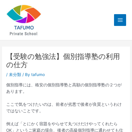
内
Main
容
Men
を
ス
キ
ッ
プ
【受験の勉強法】個別指導塾の利用
の仕方
/
未分類
/ By
tafumo
個別指導には、格安の個別指導塾と高額の個別指導塾の２つが
あります。
ここで気をつけたいのは、前者が劣悪で後者が良質というわけ
ではないことです。
例えば「とにかく宿題をやらせて丸つけだけやってくれたら
OK」というご家庭の場合、後者の高級個別指導に通わせても仕