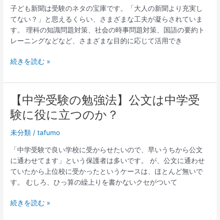
子ども新聞は受験のネタの宝庫です。「大人の新聞より充実し
う。
話】
てない？」と思えるくらい、さまざまな工夫が凝らされていま
子
す。 理科の知識問題対策、社会の時事問題対策、国語の要約ト
ど
レーニングなどなど、さまざまな目的に応じて活用でき
も
新
続きを読む »
聞
は
ど
こ
【中学受験の勉強法】公文は中学受
【中
の
学
験に役に立つのか？
が
受
い
験
未分類
/
tafumo
い？
の
「中学受験で良い学校に受からせたいので、早いうちから公文
勉
に通わせてます」という保護者は多いです。 が、公文に通わせ
強
ていたから上位校に受かったというケースは、ほとんど無いで
法】
す。 むしろ、ひっ算の繰上りを書かないクセがついて
公
文
続きを読む »
は
中