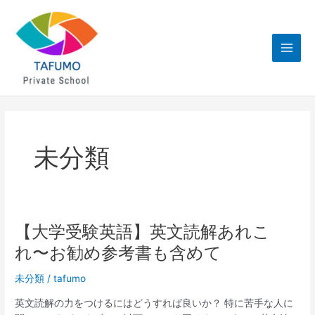
内
Main
容
Men
を
ス
キ
ッ
プ
未分類
【大学受験英語】英文読解あれこ
【大
学
れ〜お勧め参考書も含めて
受
験
未分類
/
tafumo
英
英文読解の力をつけるにはどうすれば良いか？ 特に苦手な人に
語】