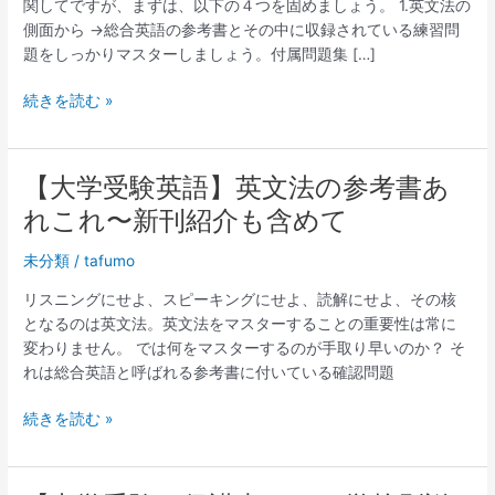
関してですが、まずは、以下の４つを固めましょう。 1.英文法の
英
側面から →総合英語の参考書とその中に収録されている練習問
文
題をしっかりマスターしましょう。付属問題集 […]
読
解
続きを読む »
あ
れ
こ
れ〜
【大学受験英語】英文法の参考書あ
【大
お
学
れこれ〜新刊紹介も含めて
勧
受
め
験
未分類
/
tafumo
参
英
リスニングにせよ、スピーキングにせよ、読解にせよ、その核
考
語】
となるのは英文法。英文法をマスターすることの重要性は常に
書
英
変わりません。 では何をマスターするのが手取り早いのか？ そ
も
文
れは総合英語と呼ばれる参考書に付いている確認問題
含
法
め
の
続きを読む »
て
参
考
書