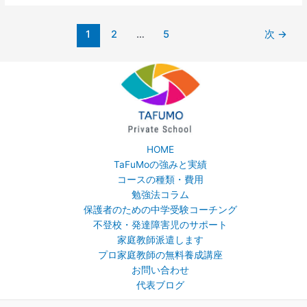
学
受
1
2
…
5
次
→
験
に
役
に
立
つ
の
か？
HOME
TaFuMoの強みと実績
コースの種類・費用
勉強法コラム
保護者のための中学受験コーチング
不登校・発達障害児のサポート
家庭教師派遣します
プロ家庭教師の無料養成講座
お問い合わせ
代表ブログ