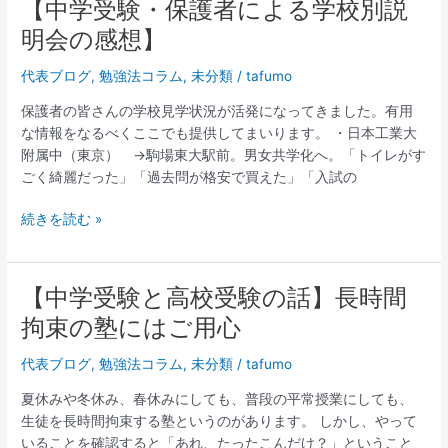
あ
【中学受験・保護者による学校別説
【中
れ
学
明会の感想】
こ
受
れ〜
験・
代表ブログ
,
勉強法コラム
,
未分類
/
tafumo
新
保
保護者の皆さんの学校見学状況が活発になってきました。有用
刊
護
な情報をなるべくここでも提供してまいります。 ・日本工業大
紹
者
附属中（東京） →駒場東大駅前。男女共学化へ。「トイレがす
介
に
ごく綺麗だった」「過去問が格安で買えた」「入試の
も
よ
含
る
続きを読む »
め
学
て
校
別
説
【中学受験と高校受験の話】長時間
【中
明
学
拘束の塾にはご用心
会
受
の
験
代表ブログ
,
勉強法コラム
,
未分類
/
tafumo
感
と
夏休みや冬休み、春休みにしても、普段の平常授業にしても、
想】
高
生徒を長時間拘束する塾というのがあります。 しかし、やって
校
いることを確認すると「あれ、たったこんだけ？」ということ
受