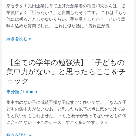
コ
京セラを１兆円企業に育て上げた創業者の稲盛和夫さんは、従
ラ
業員によく「祈ったか？」と質問したそうです。 これは「もう
ム】
他には祈ることしかないくらい、手を尽くしたか？」という意
受
味を込めた質問でした。 これに似た話に「流れ星が流
験
と
続きを読む »
祈
り
【全ての学年の勉強法】「子どもの
【全
て
集中力がない」と思ったらここをチ
の
ェック
学
年
未分類
/
tafumo
の
勉
集中力のない子に成績不振な子はすごく多いです。 「なんか子
強
どもの集中力がないなあ」と思ったら以下の点に気をつけてみ
法】
ると良いかもしれません。 ・机と椅子が合ってない子どもの体
「子
に合ってない →このケース、すごく多いです。フィ
ど
も
続きを読む »