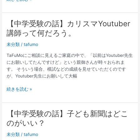
の
集
中
【中学受験の話】カリスマYoutuber
【中
力
学
講師って何だろう。
が
受
な
験
未分類
/
tafumo
い」
の
と
TaFuMoにご相談に見えるご家庭の中で、「以前はYoutuber先生
話】
思
にお願いしてたんですけど」という親御さんが時々おられま
カ
っ
す。 そういう場合、模試などの成績を見せていただくのです
リ
た
が、Youtuber先生にお願いして大幅
ス
ら
マ
こ
続きを読む »
Youtuber
こ
講
を
師
チ
っ
【中学受験の話】子ども新聞はどこ
【中
ェ
て
学
のがいい？
ッ
何
受
ク
だ
験
未分類
/
tafumo
ろ
の