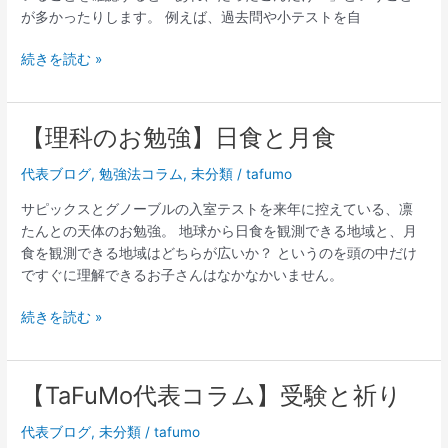
が多かったりします。 例えば、過去問や小テストを自
験
の
続きを読む »
話】
長
時
間
【理科のお勉強】日食と月食
【理
拘
科
代表ブログ
,
勉強法コラム
,
未分類
/
tafumo
束
の
の
お
サピックスとグノーブルの入室テストを来年に控えている、凛
塾
勉
たんとの天体のお勉強。 地球から日食を観測できる地域と、月
に
強】
食を観測できる地域はどちらが広いか？ というのを頭の中だけ
は
日
ですぐに理解できるお子さんはなかなかいません。
ご
食
用
と
続きを読む »
心
月
食
【TaFuMo代表コラム】受験と祈り
【TaFuMo
代
代表ブログ
,
未分類
/
tafumo
表